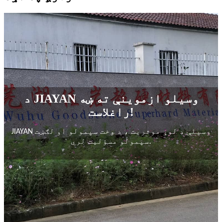
د JIAYAN وسیلو ازموینې ته ښه
راغلاست!
JIAYAN وسیلې
د لوړ موثریت ، د وخت سپمولو او لګښت
سپمولو مسؤلیت لري.