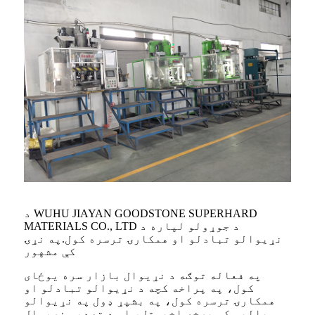
د WUHU JIAYAN GOODSTONE SUPERHARD
MATERIALS CO., LTD د جوړولو لپاره د
نړیوالو تبادلو او همکارۍ ترسره کول.په نړۍ
کې مشهور
په فعاله توګه د نړیوال بازار سره یوځای
کول، په پراخه کچه د نړیوالو تبادلو او
همکارۍ ترسره کول، په بشپړ ډول په نړیوالو
سیالیو کې برخه اخیستل، او د تصدیو نړیوال