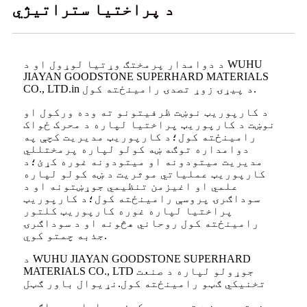
د پراختیا ستراتیژي
د دوامدار پرمختګ وړتیا لوړول او د WUHU
JIAYAN GOODSTONE SUPERHARD MATERIALS
CO., LTD.in د پیړۍ زوړ تصدۍ رامینځته کول.
د کارپوریټ نوښت ظرفیتونو ته وده ورکول او
نوښت د کارپوریټ پراختیا لپاره د محرک ځواک
رامینځته کول؛د کارپوریټ مدیریت کچې په
دوامداره توګه ښه کولو لپاره پرمختللي
مدیریت میتودونه او میتودونه غوره کړئ؛د
کارپوریټ عملیاتي موثریت د ښه کولو لپاره
علمي او اغیزمن تنظیمي جوړښتونه او د
سوداګرۍ پروسې رامینځته کول؛د کارپوریټ
پراختیا لپاره غوره کارپوریټ کلتور
رامینځته کول روحاني هڅونه او د سوداګرۍ
جذبه چمتو کوي.
د WUHU JIAYAN GOODSTONE SUPERHARD
MATERIALS CO., LTD جوړولو لپاره د صنعت
تخنیکي ګټو رامینځته کول.نړیوال باور ګټل
صنعتي جوړښت ته وده ورکړئ ، د اصلي سوداګرۍ