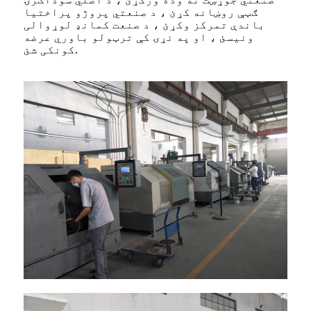
ګټې روښانه کړئ ، د صنعتي پروژو پراختیا
باندې تمرکز وکړئ ، د صنعت کمانډ لوړوالی
ونیسئ ، او په نړۍ کې ترټولو باوري عرضه
کونکی شئ.