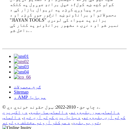
کولو کچه ښه کول؛د خپل برانډ جوړول په کلکه
سره پیاوړي کړئ، په نړیوال بازار کې د
محصولاتو او برانڈونو ښه انځور جوړ کړئ، او د
"JIAYAN TOOLS" برانډ په هیواد کې لومړی
نمبر شو او د نړۍ د مشهور برانڈونو په کتار کې
داخل شو. .
ګرم محصولات
Sitemap
د AMP موبایل
© د چاپ حق - 2010-2022: ټول حقونه خوندي دي.
د الماس سور بلیډونه
,
د الماس سا بلیډ
,
د راکټ پرې
کولو آری بلیډونه
,
د ټایل پرې کولو آری تیغ
,
د الماس
,
توربو بلیډ
,
د سرکلر آرونو مختلف ډولونه