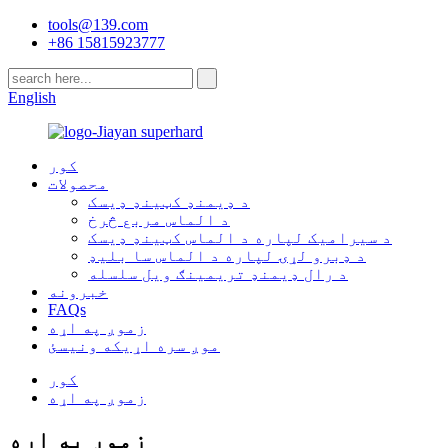
tools@139.com
+86 15815923777
English
کور
محصولات
د ډیمنډ کټینډ ډیسک
د الماس مربع څرخ
د سیرامیک لپاره د الماس کټینډ ډیسک
د ډبرو لړۍ لپاره د الماس سا بلیډ
د رال ډیمنډ تریمینګ ویل سلسله
خبرونه
FAQs
زموږ په اړه
موږ سره اړیکه ونیسئ
کور
زموږ په اړه
زموږ په اړه