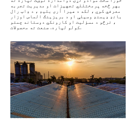
خورا سخت موادو لړۍ دوامداره نوښت لپاره له
بهر څخه پرمختللي تجهیزات او مدیریت تجربه
معرفي کوي ، لکه د هیرا آری بلیډ ، د ډاټ رال
بانډ ډیمنډ وسیلې او د بریزینګ الماس اوزار
، ترڅو د مسؤلیت او کارونکي دوستانه چمتو
کولو لپاره. صنعت ته محصولات.