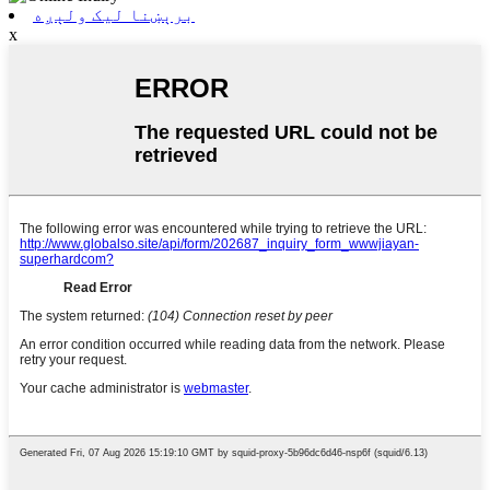
برېښنا لیک ولېږه
x