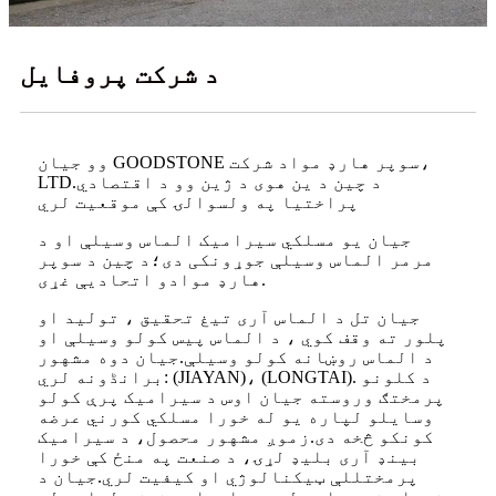
د شرکت پروفایل
وو جیان GOODSTONE سوپر هارډ مواد شرکت،
LTD.د چین د ین هوی د ژین وو د اقتصادي
پراختیا په ولسوالۍ کې موقعیت لري
جیان یو مسلکي سیرامیک الماس وسیلې او د
مرمر الماس وسیلې جوړونکی دی؛د چین د سوپر
هارډ موادو اتحادیې غړی.
جیان تل د الماس آری تیغ تحقیق ، تولید او
پلور ته وقف کوي ، د الماس پیس کولو وسیلې او
د الماس روښانه کولو وسیلې.جیان دوه مشهور
برانڈونه لري: (JIAYAN)، (LONGTAI). د کلونو
پرمختګ وروسته جیان اوس د سیرامیک پرې کولو
وسایلو لپاره یو له خورا مسلکي کورني عرضه
کونکو څخه دی.زموږ مشهور محصول، د سیرامیک
بینډ آری بلیډ لړۍ، د صنعت په منځ کې خورا
پرمختللې ټیکنالوژي او کیفیت لري.جیان د